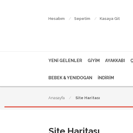
Hesabım
Sepetim
Kasaya Git
YENİ GELENLER
GİYİM
AYAKKABI
BEBEK & YENIDOGAN
İNDİRİM
Anasayfa
Site Haritası
Site Haritası