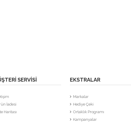
ŞTERI SERVISI
EKSTRALAR
etişim
Markalar
rün İadesi
Hediye Çeki
te Haritası
Ortaklık Programı
Kampanyalar