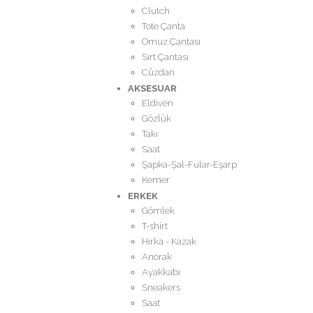
Clutch
Tote Çanta
Omuz Çantası
Sırt Çantası
Cüzdan
AKSESUAR
Eldiven
Gözlük
Takı
Saat
Şapka-Şal-Fular-Eşarp
Kemer
ERKEK
Gömlek
T-shirt
Hırka - Kazak
Anorak
Ayakkabı
Sneakers
Saat