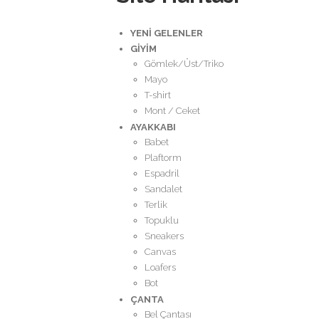
YENİ GELENLER
GİYİM
Gömlek/Üst/Triko
Mayo
T-shirt
Mont / Ceket
AYAKKABI
Babet
Plaftorm
Espadril
Sandalet
Terlik
Topuklu
Sneakers
Canvas
Loafers
Bot
ÇANTA
Bel Çantası