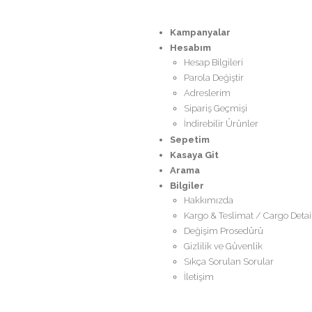
Kampanyalar
Hesabım
Hesap Bilgileri
Parola Değiştir
Adreslerim
Sipariş Geçmişi
İndirebilir Ürünler
Sepetim
Kasaya Git
Arama
Bilgiler
Hakkımızda
Kargo & Teslimat / Cargo Detai
Değişim Prosedürü
Gizlilik ve Güvenlik
Sıkça Sorulan Sorular
İletişim