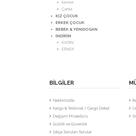
Kemer
Çanta
KIZ ÇOCUK
ERKEK ÇOCUK
BEBEK & YENIDOGAN
İNDİRİM
KADIN
ERKEK
BILGILER
MÜ
Hakkımızda
İl
Kargo & Teslimat / Cargo Detail
Ü
Değişim Prosedürü
Si
Gizlilik ve Güvenlik
Sıkça Sorulan Sorular