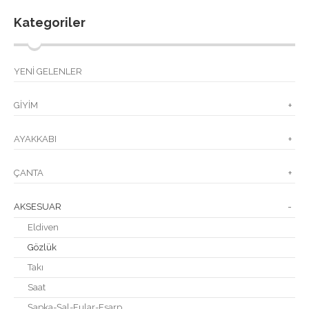
Kategoriler
YENİ GELENLER
GİYİM
+
AYAKKABI
+
ÇANTA
+
AKSESUAR
-
Eldiven
Gözlük
Takı
Saat
Şapka-Şal-Fular-Eşarp