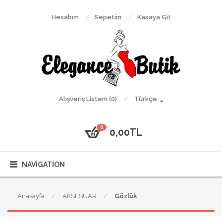
Hesabım
Sepetim
Kasaya Git
Alışveriş Listem (0)
Türkçe
0
0,00TL
NAVIGATION
Anasayfa
AKSESUAR
Gözlük