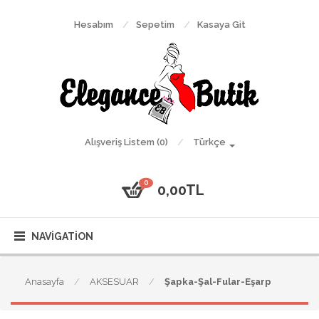
Hesabım
Sepetim
Kasaya Git
Alışveriş Listem (0)
Türkçe
0
0,00TL
NAVIGATION
Anasayfa
AKSESUAR
Şapka-Şal-Fular-Eşarp