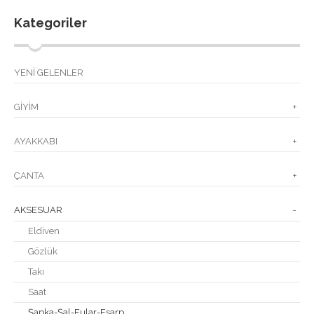
Kategoriler
YENİ GELENLER
GİYİM
+
AYAKKABI
+
ÇANTA
+
AKSESUAR
-
Eldiven
Gözlük
Takı
Saat
Şapka-Şal-Fular-Eşarp