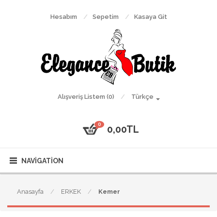
Hesabım
Sepetim
Kasaya Git
Alışveriş Listem (0)
Türkçe
0
0,00TL
NAVIGATION
Anasayfa
ERKEK
Kemer