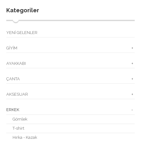
Kategoriler
YENİ GELENLER
GİYİM
+
AYAKKABI
+
ÇANTA
+
AKSESUAR
+
ERKEK
-
Gömlek
T-shirt
Hırka - Kazak