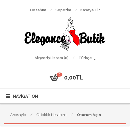
Hesabım
Sepetim
Kasaya Git
Alışveriş Listem (0)
Türkçe
0
0,00TL
NAVIGATION
Anasayfa
Ortaklık Hesabım
Oturum Açın